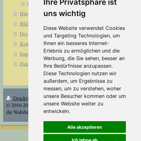
Ihre Privatsphäre ist
Band 4 Block G
uns wichtig
Hinweise zu Download, Entpacken, Fonts (Schriftarten)
Bilder: Mary Taufe - nicht Prinzessin Mary Taufe
Diese Website verwendet Cookies
Der Verfasser
und Targeting Technologien, um
Ihnen ein besseres Internet-
Kontakt
Erlebnis zu ermöglichen und die
Impressum
Werbung, die Sie sehen, besser an
Datenschutz
Ihre Bedürfnisse anzupassen.
Diese Technologien nutzen wir
außerdem, um Ergebnisse zu
messen, um zu verstehen, woher
unsere Besucher kommen oder um
Druckversion
|
Sitemap
Login
unsere Website weiter zu
© 2016-2021 Die Wahrheit über
Webansicht
entwickeln.
die Wahrheit | Stand: 9.12.2021/jd
Alle akzeptieren
Ich lehne ab