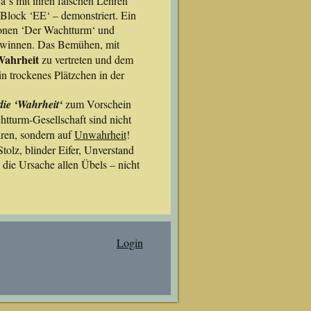
‘s mit ihren falschen Lehren
m Block ‘EE‘ – demonstriert. Ein
ionen ‘Der Wachtturm‘ und
gewinnen. Das Bemühen, mit
ahrheit
zu vertreten und dem
in trockenes Plätzchen in der
die ‘Wahrheit‘
zum Vorschein
turm-Gesellschaft sind nicht
ren, sondern auf
Unwahrheit
!
olz, blinder Eifer, Unverstand
 die Ursache allen Übels – nicht
Login