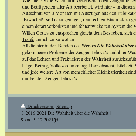
Wie intensiv die Wachtturm-Gesellschaft den Zeugen Jehova
und Betrügereien aller Art bearbeitet, wird hier – in diese
Ausschnitt von 3 Monaten mit Auszügen aus den Publikat
‘Erwachet!‘ soll dazu genügen, den rechten Eindruck zu 
W
einem derart verkorksten und fehlentwickelten System die
Willen
Gottes
zu entsprechen gleicht dem Bestreben, sich e
Traufe
einrichten zu wollen!
All die hier in den Bänden des Werkes
Die
Wahrheit
über 
gekommenen Probleme der Zeugen Jehova‘s und ihrer Wacht
Wahrheit
auf das Lehren und Praktizieren der
zurückzufüh
Lüge, Betrug, Volksverdummung, Herrschsucht, Eitelkeit, St
und jede weitere Art von menschlicher Kleinkariertheit sind
nur bei den Zeugen Jehova‘s!
Druckversion
|
Sitemap
© 2016-2021 Die Wahrheit über die Wahrheit |
Stand: 9.12.2021/jd