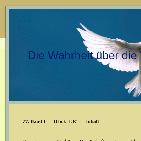
Die Wahrheit über die
37. Band I Block ‘EE‘ Inhalt