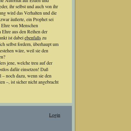
che Autorität auf Erden und
er, ihr selbst und auch von ihr
ung wird das Verhalten und die
 zwar äußerte, ein Prophet sei
cht Ehre von Menschen
 Ehre aus den Reihen der
unkt ist dabei
ebenfalls
zu
ich selbst fordern, überhaupt um
stehen wäre, weil sie den
en?
rs jene, welche treu auf der
stlos dafür einsetzen! Daß
l – noch dazu, wenn sie den
n –, ist sicher nicht angebracht
Login