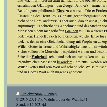
Die Wachtturm-Gesellschaft hält sich für die oberste biblis
ermahnt den Gläubigen – den Zeugen Jehova‘s – immer wied
Ehre
Beauftragten gebührende
zu erweisen. Dieser Forder
Einstellung des Herrn Jesus Christus gegenübergestellt, der
nicht ohne Ehre, andererseits aber auch, daß er selbst „ni
an[nimmt]“. Er schreibt das Annehmen und das Suchen von
Menschen einem mangelhaften
Glauben
zu. Ein weiterer P
Ehre
bedenken: Handelt es sich bei Personen, welche
für s
welche, denen eine Gleichbehandlung mit Propheten zuzuge
Willen Gottes in
Treue
und
Wahrhaftigkeit
ausführen würd
Sicher sollten
alle
Menschen respektiert werden und besonde
Wahrheit
Seite der
stehen und sich unerschrocken und selb
irgendwelchen Menschen
besondere
Ehre zuteil werden sol
Willen Gottes und sein Wort auf schändliche Weise mißachte
und in Gottes Wort auch nirgends geboten!
Druckversion
|
Sitemap
© 2016-2021 Die Wahrheit über die Wahrheit |
Stand: 9.12.2021/jd