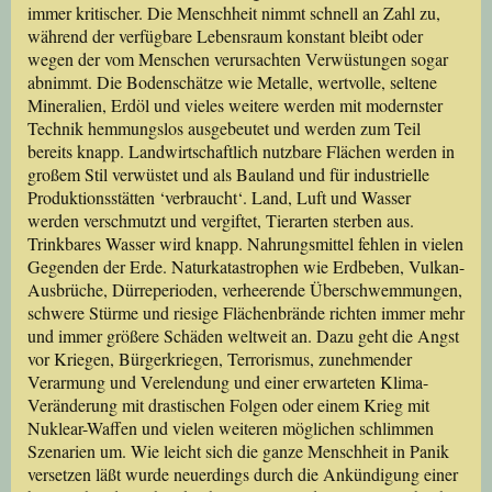
immer kritischer. Die Menschheit nimmt schnell an Zahl zu,
während der verfügbare Lebensraum konstant bleibt oder
wegen der vom Menschen verursachten Verwüstungen sogar
abnimmt. Die Bodenschätze wie Metalle, wertvolle, seltene
Mineralien, Erdöl und vieles weitere werden mit modernster
Technik hemmungslos ausgebeutet und werden zum Teil
bereits knapp. Landwirtschaftlich nutzbare Flächen werden in
großem Stil verwüstet und als Bauland und für industrielle
Produktionsstätten ‘verbraucht‘. Land, Luft und Wasser
werden verschmutzt und vergiftet, Tierarten sterben aus.
Trinkbares Wasser wird knapp. Nahrungsmittel fehlen in vielen
Gegenden der Erde. Naturkatastrophen wie Erdbeben, Vulkan-
Ausbrüche, Dürreperioden, verheerende Überschwemmungen,
schwere Stürme und riesige Flächenbrände richten immer mehr
und immer größere Schäden weltweit an. Dazu geht die Angst
vor Kriegen, Bürgerkriegen, Terrorismus, zunehmender
Verarmung und Verelendung und einer erwarteten Klima-
Veränderung mit drastischen Folgen oder einem Krieg mit
Nuklear-Waffen und vielen weiteren möglichen schlimmen
Szenarien um. Wie leicht sich die ganze Menschheit in Panik
versetzen läßt wurde neuerdings durch die Ankündigung einer