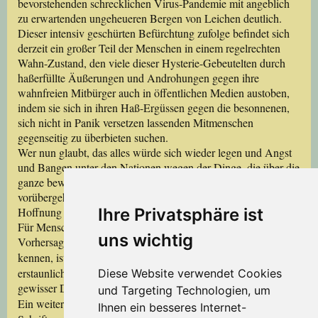
bevorstehenden schrecklichen Virus-Pandemie mit angeblich
zu erwartenden ungeheueren Bergen von Leichen deutlich.
Dieser intensiv geschürten Befürchtung zufolge befindet sich
derzeit ein großer Teil der Menschen in einem regelrechten
Wahn-Zustand, den viele dieser Hysterie-Gebeutelten durch
haßerfüllte Äußerungen und Androhungen gegen ihre
wahnfreien Mitbürger auch in öffentlichen Medien austoben,
indem sie sich in ihren Haß-Ergüssen gegen die besonnenen,
sich nicht in Panik versetzen lassenden Mitmenschen
gegenseitig zu überbieten suchen.
Wer nun glaubt, das alles würde sich wieder legen und Angst
und Bangen unter den Nationen wegen der Dinge, die über die
ganze bewohnte Erde kommen werden, sei nur ein
vorübergehender Zustand, wird seinen Optimismus und seine
Ihre Privatsphäre ist
Hoffnung bald begraben müssen.
Für Menschen, welche die Heilige Schrift mit ihren
uns wichtig
Vorhersagen für die Endzeit der Menschenherrschaft auf Erden
deshalb
kennen, ist die Sache klar. Gerade
aber ist es umso
erstaunlicher, daß eine notwendige rechtzeitige Richtigstellung
Diese Website verwendet Cookies
gewisser Dinge bisher nicht erfolgt.
und Targeting Technologien, um
diesem
Ein weiteres Mal werden auch in
Kapitel des
Ihnen ein besseres Internet-