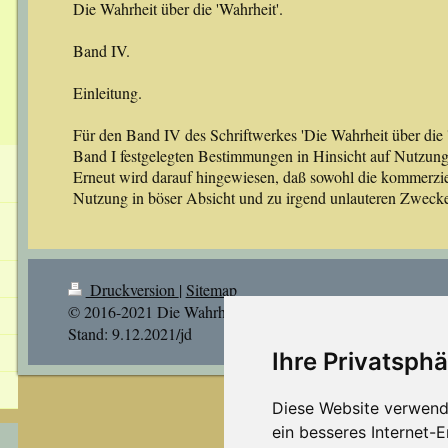
Die Wahrheit über die 'Wahrheit'.
Band IV.
Einleitung.
Für den Band IV des Schriftwerkes 'Die Wahrheit über die 'W
Band I festgelegten Bestimmungen in Hinsicht auf Nutzung
Erneut wird darauf hingewiesen, daß sowohl die kommerzie
Nutzung in böser Absicht und zu irgend unlauteren Zwecken 
Druckversion
|
Sitemap
© 2016-2021 Die Wahrheit über die Wahrheit |
Stand: 9.12.2021/jd
Ihre Privatsphä
Diese Website verwend
ein besseres Internet-