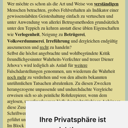
verständigen
Wer möchte es schon als die Art und Weise von
Menschen betrachten, grobes Fehlverhalten als Indikator einer
gewissenslabilen Geisteshaltung einfach zu vertuschen und
unter Anwendung von allerlei Betrugsmethoden grundsätzlich
unter den Teppich zu kehren anstatt diese üblen Eigenschaften
Verlogenheit
Betrügerei
wie
, Neigung zu
,
Volksverdummerei
Irreführung
,
und dergleichen endgültig
auszumerzen und
recht
zu handeln?
Selbst die höchst angebrachte und wohlbegründete Kritik
freundlichgesinnter Wahrheits-Verfechter und treuer Diener
Jehova‘s wird lediglich als Anlaß für
weitere
Falschdarstellungen genommen, um wiederum die Wahrheit
noch mehr
zu verdrehen und von den allseits bekannten
unrühmlichen Tatsachen abzulenken. Zu diesen Zwecken
herangezogene unpassende und undurchdachte Vergleiche
erweisen sich so als peinliche Rohrkrepierer, wenn dem
arglosen, unaufmerksamen Volk der leichtgläubigen Anhänger
diese Zusammenhänge von Personen wie dem Verfasser des
Schriftwerkes
Die
Wahrheit
über die ‘Wahrheit‘
vor Augen
Ihre Privatsphäre ist
geführt und verständlich dargelegt werden.
Im Block ‘R‘ des Bandes III des Schriftwerkes
Die
Wahrheit