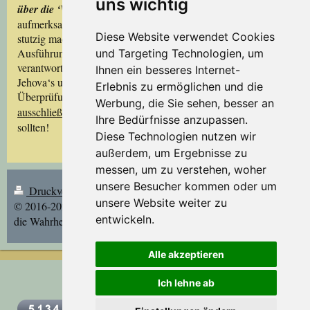
uns wichtig
über die ‘Wahrheit‘
wird ein weiteres Mal auf Vorgänge
aufmerksam gemacht, welche den ernsthaften Wahrheitssucher
Diese Website verwendet Cookies
stutzig machen müßten, andererseits aber auch die von den
Ausführungen betroffenen kritisierten Personen in
und Targeting Technologien, um
verantwortlichen Stellungen in Versammlungen der Zeugen
Ihnen ein besseres Internet-
Jehova‘s und bei der Wachtturm-Gesellschaft zu einer
Erlebnis zu ermöglichen und die
Überprüfung ihrer Einstellung zu Wahrheit und
Werbung, die Sie sehen, besser an
Jehova
ausschließlicher
Ergebenheit
gegenüber veranlassen
Ihre Bedürfnisse anzupassen.
sollten!
Diese Technologien nutzen wir
außerdem, um Ergebnisse zu
messen, um zu verstehen, woher
unsere Besucher kommen oder um
Druckversion
|
Sitemap
Login
unsere Website weiter zu
© 2016-2021 Die Wahrheit über
Webansicht
entwickeln.
die Wahrheit | Stand: 9.12.2021/jd
Alle akzeptieren
Ich lehne ab