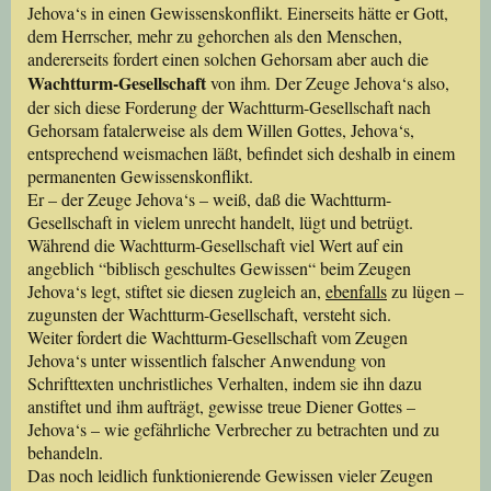
Jehova‘s in einen Gewissenskonflikt. Einerseits hätte er Gott,
dem Herrscher, mehr zu gehorchen als den Menschen,
andererseits fordert einen solchen Gehorsam aber auch die
Wachtturm-Gesellschaft
von ihm. Der Zeuge Jehova‘s also,
der sich diese Forderung der Wachtturm-Gesellschaft nach
Gehorsam fatalerweise als dem Willen Gottes, Jehova‘s,
entsprechend weismachen läßt, befindet sich deshalb in einem
permanenten Gewissenskonflikt.
Er – der Zeuge Jehova‘s – weiß, daß die Wachtturm-
Gesellschaft in vielem unrecht handelt, lügt und betrügt.
Während die Wachtturm-Gesellschaft viel Wert auf ein
angeblich “biblisch geschultes Gewissen“ beim Zeugen
Jehova‘s legt, stiftet sie diesen zugleich an,
ebenfalls
zu lügen –
zugunsten der Wachtturm-Gesellschaft, versteht sich.
Weiter fordert die Wachtturm-Gesellschaft vom Zeugen
Jehova‘s unter wissentlich falscher Anwendung von
Schrifttexten unchristliches Verhalten, indem sie ihn dazu
anstiftet und ihm aufträgt, gewisse treue Diener Gottes –
Jehova‘s – wie gefährliche Verbrecher zu betrachten und zu
behandeln.
Das noch leidlich funktionierende Gewissen vieler Zeugen