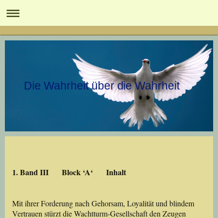
Die Wahrheit über die Wahrheit
1. Band III Block ‘A‘ Inhalt
Mit ihrer Forderung nach Gehorsam, Loyalität und blindem
Vertrauen stürzt die Wachtturm-Gesellschaft den Zeugen