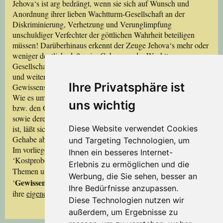
Jehova‘s ist arg bedrängt, wenn sie sich auf Wunsch und
Anordnung ihrer lieben Wachtturm-Gesellschaft an der
Diskriminierung, Verhetzung und Verunglimpfung
unschuldiger Verfechter der göttlichen Wahrheit beteiligen
müssen! Darüberhinaus erkennt der Zeuge Jehova‘s mehr oder
weniger deutlich, daß er im Gehorsam der Wachtturm-
Gesellschaft gegenüber manch falsche Lehren zu akzeptieren
und weiterzuverbreiten hat. Auch dies bereitet ihm
Ihre Privatsphäre ist
Gewissensnot.
Wie es um das Gewissen der Wachtturm-Gesellschaft
selbst
uns wichtig
bzw. den Gewissenszustand der jeweils Verantwortlichen
sowie derer Bediensteten – sämtlich Zeugen Jehova‘s – bestellt
Diese Website verwendet Cookies
ist, läßt sich unschwer an deren unaufrichtigem Gebaren und
Gehabe ablesen!
und Targeting Technologien, um
Im vorliegenden Block ‘A‘ des Bandes III wird eine
Ihnen ein besseres Internet-
‘Kostprobe‘ davon gegeben, wie das Wachtturm-System mit
Erlebnis zu ermöglichen und die
Gewissensfragen
Themen und Begriffen wie ‘
‘ oder
Werbung, die Sie sehen, besser an
Gewissens-Entscheidungen
‘
‘ umgeht – insbesondere, wenn
Ihre Bedürfnisse anzupassen.
ihre
eigenen
,
unheiligen
Interessen im Spiel sind!
Diese Technologien nutzen wir
außerdem, um Ergebnisse zu