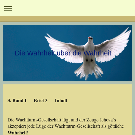
Die Wahrheit über die Wahrheit
3. Band I Brief 3 Inhalt
Die Wachtturm-Gesellschaft lügt und der Zeuge Jehova‘s
akzeptiert jede Lüge der Wachtturm-Gesellschaft als göttliche
Wahrheit
!