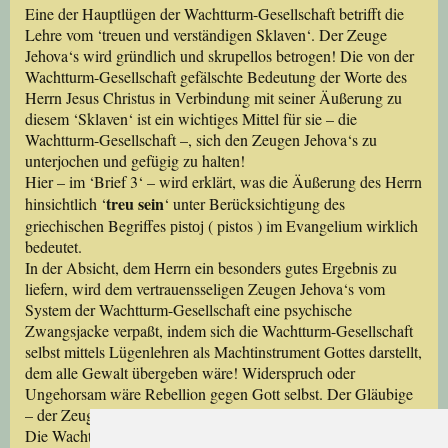
Eine der Hauptlügen der Wachtturm-Gesellschaft betrifft die
Lehre vom ‘treuen und verständigen Sklaven‘. Der Zeuge
Jehova‘s wird gründlich und skrupellos betrogen! Die von der
Wachtturm-Gesellschaft gefälschte Bedeutung der Worte des
Herrn Jesus Christus in Verbindung mit seiner Äußerung zu
diesem ‘Sklaven‘ ist ein wichtiges Mittel für sie – die
Wachtturm-Gesellschaft –, sich den Zeugen Jehova‘s zu
unterjochen und gefügig zu halten!
Hier – im ‘Brief 3‘ – wird erklärt, was die Äußerung des Herrn
treu sein
hinsichtlich ‘
‘ unter Berücksichtigung des
griechischen Begriffes
( pistos ) im Evangelium wirklich
pistoj
bedeutet.
In der Absicht, dem Herrn ein besonders gutes Ergebnis zu
liefern, wird dem vertrauensseligen Zeugen Jehova‘s vom
System der Wachtturm-Gesellschaft eine psychische
Zwangsjacke verpaßt, indem sich die Wachtturm-Gesellschaft
selbst mittels Lügenlehren als Machtinstrument Gottes darstellt,
dem alle Gewalt übergeben wäre! Widerspruch oder
Ungehorsam wäre Rebellion gegen Gott selbst. Der Gläubige
– der Zeuge Jehova‘s – zittert!
Die Wachtturm-Gesellschaft stellt sich als etwas dar, was sie