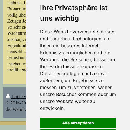
nicht ist. Das hat zur Folge, daß sie ständig und an allen
Ihre Privatsphäre ist
Fronten tricksen – also lügen und betrügen – muß. Ohne ihre
völlig überzogenen Ansprüche könnte sie als Dienerin der
uns wichtig
Zeugen Jehova‘s im Sinne des Herrn viel Gutes bewirken.
So sehr sich auch alle mitarbeitenden Zeugen Jehova‘s bei der
Diese Website verwendet Cookies
Wachtturm-Gesellschaft und auch in den Versammlungen
und Targeting Technologien, um
anstrengen – und sie strengen sich
wirklich
an –, sind die
Eigentümlichkeiten menschlichen Wirken‘s und vor allem
Ihnen ein besseres Internet-
menschlichen
Denken‘s
unverkennbar. Daran gäbe es nichts zu
Erlebnis zu ermöglichen und die
beanstanden, würde man sich nicht weit über andere erhaben
Werbung, die Sie sehen, besser an
machen wollen! Die Wachtturm-Gesellschaft geht hier
Ihre Bedürfnisse anzupassen.
irreführend voran!
Diese Technologien nutzen wir
außerdem, um Ergebnisse zu
messen, um zu verstehen, woher
unsere Besucher kommen oder um
Druckversion
|
Sitemap
Login
unsere Website weiter zu
© 2016-2021 Die Wahrheit über
Webansicht
entwickeln.
die Wahrheit | Stand: 9.12.2021/jd
Alle akzeptieren