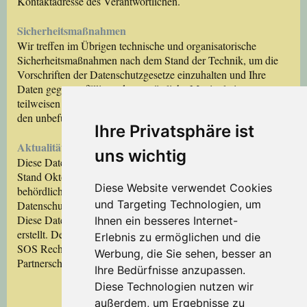
Kontaktadresse des Verantwortlichen.
Sicherheitsmaßnahmen
Wir treffen im Übrigen technische und organisatorische
Sicherheitsmaßnahmen nach dem Stand der Technik, um die
Vorschriften der Datenschutzgesetze einzuhalten und Ihre
Daten gegen zufällige oder vorsätzliche Manipulationen,
teilweisen oder vollständigen Verlust, Zerstörung oder gegen
den unbefugten Zugriff Dritter zu schützen.
Ihre Privatsphäre ist
Aktualität und Änderung dieser Datenschutzerklärung
uns wichtig
Diese Datenschutzerklärung ist aktuell gültig und hat den
Stand Oktober 2021. Aufgrund geänderter gesetzlicher bzw.
Diese Website verwendet Cookies
behördlicher Vorgaben kann es notwendig werden, diese
und Targeting Technologien, um
Datenschutzerklärung anzupassen.
Diese Datenschutzerklärung wurde mit Hilfe von SOS Recht
Ihnen ein besseres Internet-
erstellt. Den Datenschutz-Erklärungsgenerator finden Sie hier.
Erlebnis zu ermöglichen und die
SOS Recht ist ein Angebot der Mueller.legal Rechtsanwälte
Werbung, die Sie sehen, besser an
Partnerschaft mit Sitz in Berlin.
Ihre Bedürfnisse anzupassen.
Diese Technologien nutzen wir
außerdem, um Ergebnisse zu