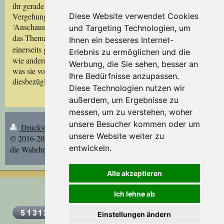
ihr gerade ‘in den Kram paßt‘! Von den zahllosen
Diese Website verwendet Cookies
Vergehungen dieser Art wird hier
eine
als
‘Anschauungsmaterial‘ vorgeführt. Im Anschluß daran wird
und Targeting Technologien, um
das Thema
Lob
und Schmeichelei
behandelt. Es wird
Ihnen ein besseres Internet-
Bibel
einerseits gezeigt, was die
– Gottes Wort – dazu sagt
und
Erlebnis zu ermöglichen und die
wie andererseits die Wachtturm-Gesellschaft damit umgeht und
Werbung, die Sie sehen, besser an
was sie von ihren Knechten – den Zeugen Jehova‘s –
Ihre Bedürfnisse anzupassen.
diesbezüglich erwartet.
Diese Technologien nutzen wir
außerdem, um Ergebnisse zu
messen, um zu verstehen, woher
unsere Besucher kommen oder um
Druckversion
|
Sitemap
Login
unsere Website weiter zu
© 2016-2021 Die Wahrheit über
Webansicht
entwickeln.
die Wahrheit | Stand: 9.12.2021/jd
Alle akzeptieren
Ich lehne ab
Einstellungen ändern