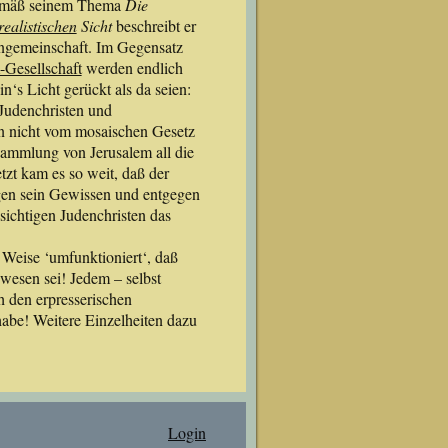
 Gemäß seinem Thema
Die
realistischen
Sicht
beschreibt er
engemeinschaft. Im Gegensatz
Gesellschaft
werden endlich
‘s Licht gerückt als da seien:
Judenchristen und
ten nicht vom mosaischen Gesetz
sammlung von Jerusalem all die
tzt kam es so weit, daß der
gen sein Gewissen und entgegen
sichtigen Judenchristen das
 Weise ‘umfunktioniert‘, daß
wesen sei! Jedem – selbst
ch den erpresserischen
abe! Weitere Einzelheiten dazu
Login