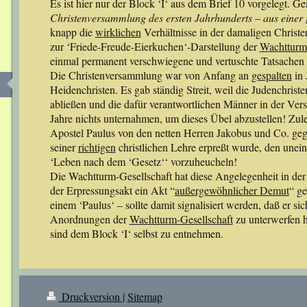
Es ist hier nur der Block ‘I‘ aus dem Brief 10 vorgelegt.
Christenversammlung des ersten Jahrhunderts – aus einer
knapp die
wirklichen
Verhältnisse in der damaligen Christ
zur ‘Friede-Freude-Eierkuchen‘-Darstellung der
Wachtturm-
einmal permanent verschwiegene und vertuschte Tatsachen in
Die Christenversammlung war von Anfang an
gespalten
in 
Heidenchristen. Es gab ständig Streit, weil die Judenchris
abließen und die dafür verantwortlichen Männer in der Ver
Jahre nichts unternahmen, um dieses Übel abzustellen! Zule
Apostel Paulus von den netten Herren Jakobus und Co. ge
seiner
richtigen
christlichen Lehre erpreßt wurde, den unein
‘Leben nach dem ‘Gesetz‘‘ vorzuheucheln!
Die Wachtturm-Gesellschaft hat diese Angelegenheit in der
der Erpressungsakt ein Akt “
außergewöhnlicher Demut
“ ge
einem ‘Paulus‘ – sollte damit signalisiert werden, daß er si
Anordnungen der
Wachtturm-Gesellschaft
zu unterwerfen h
sind dem Block ‘I‘ selbst zu entnehmen.
Druckversion
|
Sitemap